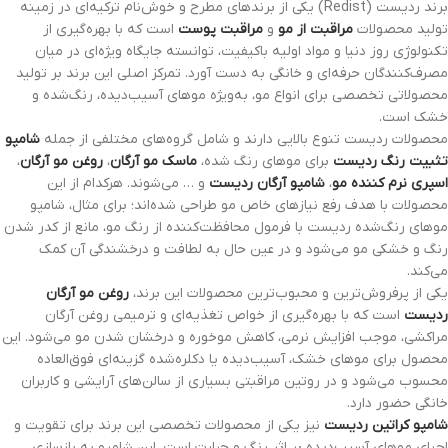
برند ردیست (Redist) یکی از برندهای مطرح و خوش‌نام ترکیه‌ای در زمینه
تولید محصولات
مراقبت از مو
و
مراقبت پوست
است که با بهره‌گیری از
تکنولوژی روز دنیا و مواد اولیه باکیفیت، توانسته جایگاه ویژه‌ای در میان
مصرف‌کنندگان حرفه‌ای و خانگی به دست آورد. تمرکز اصلی این برند بر تولید
محصولاتی تخصصی برای انواع مو، به‌ویژه موهای آسیب‌دیده، رنگ‌شده و
خشک است.
محصولات ردیست تنوع بالایی دارند و شامل گروه‌های مختلفی از جمله
شامپو
تثبیت رنگ ردیست
برای موهای رنگ شده،
ماسک مو آرگان
،
روغن مو آرگان
،
اسپری نرم کننده مو
،
شامپو آرگان ردیست
و … می‌شوند. هرکدام از این
محصولات با هدف رفع نیازهای خاص مو طراحی شده‌اند؛ برای مثال، شامپو
موهای رنگ‌شده ردیست با فرمول محافظت‌کننده از رنگ مو، مانع از کدر شدن
رنگ و خشکی مو می‌شود و در عین حال به لطافت و درخشندگی آن کمک
می‌کند.
یکی از پرفروش‌ترین و محبوب‌ترین محصولات این برند،
روغن مو آرگان
ردیست
است که با بهره‌گیری از خواص تغذیه‌ای و ترمیمی روغن آرگان
مراکشی، موجب افزایش نرمی، کاهش موخوره و درخشان شدن مو می‌شود. این
محصول برای موهای خشک، آسیب‌دیده یا دکلره‌شده گزینه‌ای فوق‌العاده
محسوب می‌شود و در روتین مراقبتی بسیاری از سالن‌های آرایشی و کاربران
خانگی حضور دارد.
شامپو کراتین ردیست
نیز یکی از محصولات تخصصی این برند برای تقویت و
احیای موهای آسیب‌دیده بر اثر رنگ و حرارت است. این شامپو به بازسازی